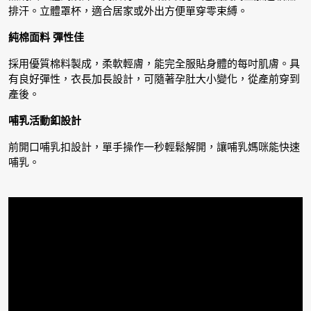
排汗。立體罩杯，適合居家或外出方便單穿零束縛。
純棉面料 彈性佳
採用優質棉料製成，柔軟輕膚，能完全服貼身體的每吋肌膚。具
有良好彈性，衣長加長設計，可隨著孕肚大小變化，從產前穿到
產後。
哺乳活動釦設計
前開口哺乳扣設計，單手操作一秒輕鬆解開，讓哺乳媽咪能快速
哺乳。