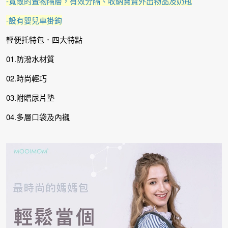
-寬敞的置物隔層，有效分隔、收納寶寶外出物品及奶瓶
-設有嬰兒車掛鉤
輕便托特包．四大特點
01.防潑水材質
02.時尚輕巧
03.附贈尿片墊
04.多層口袋及內襯