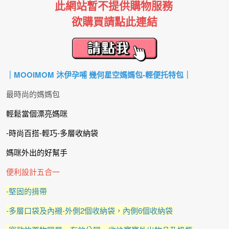
此網站暫不提供購物服務
欲購買請點此連結
｜MOOIMOM 沐伊孕哺 幾何星空媽媽包-輕便托特包｜
最時尚的媽媽包
輕鬆當個漂亮媽咪
-時尚百搭-輕巧-多層收納袋
媽咪外出的好幫手
便利設計五合一
-堅固的揹帶
-多層口袋及內襯-外側2個收納袋，內側6個收納袋