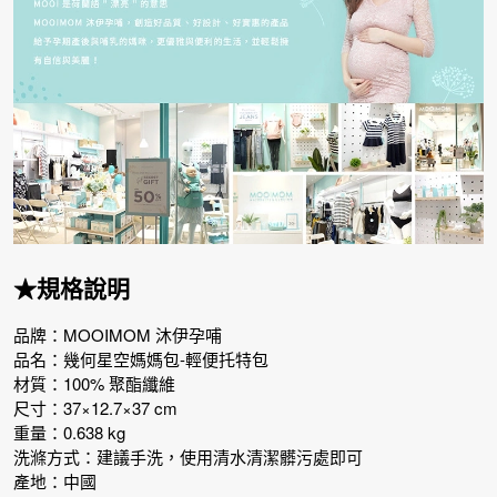
★規格說明
品牌：MOOIMOM 沐伊孕哺
品名：幾何星空媽媽包-輕便托特包
材質：100% 聚酯纖維
尺寸：37×12.7×37 cm
重量：0.638 kg
洗滌方式：建議手洗，使用清水清潔髒污處即可
產地：中國