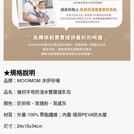
★規格說明
品牌：MOOIMOM 沐伊孕哺
品名：幾何字母防潑水雙層儲乳包
顏色：奶茶棕、玫瑰粉、質感灰
材質：外層-100% 聚酯纖維；內層-環保PEVA防水層
尺寸：24x15x34cm