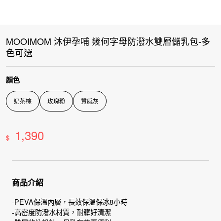
MOOIMOM 沐伊孕哺 幾何字母防潑水雙層儲乳包-多
色可選
顏色
奶茶棕
玫瑰粉
質感灰
1,390
$
商品介紹
-PEVA保溫內層，長效保溫保冰8小時
-高密度防潑水材質，耐髒好清潔